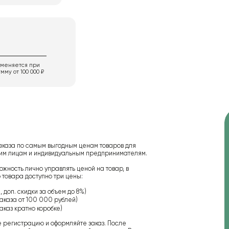
именяется при
мму от 100 000 ₽
аказа по самым выгодным ценам товаров для
ским лицам и индивидуальным предпринимателям.
ожность лично управлять ценой на товар, в
 товара доступно три цены:
 доп. скидки за объем до 8%)
аказа от 100 000 рублей)
аказ кратно коробке)
е регистрацию и оформляйте заказ. После