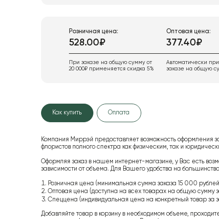
Розничная цена:
Оптовая цена:
528.00₽
377.40₽
При заказе на общую сумму от
Автоматически пр
20 000₽ применяется скидка 5%
заказе на общую су
Как купить
Оплата
Компания Миррэй предоставляет возможность оформления з
флористов полного спектра как физическим, так и юридиче
Оформляя заказ в нашем интернет-магазине, у Вас есть возм
зависимости от объема. Для Вашего удобства на большинство
Розничная цена (минимальная сумма заказа 15 000 рублей,
Оптовая цена (доступна на всех товарах на общую сумму з
Спеццена (индивидуальная цена на конкретный товар за з
Добавляйте товар в корзину в необходимом объеме, проходит