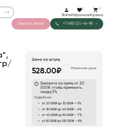
0
0
Войти
Избранное
Корзина
Заказать звонок
+7 (495) 120-44-98
арков
789
5
43
Тишью
",
Цена за штуку
гр/
Розничная цена
528.00₽
5
Бархат
Закажите на сумму от 20
000₽, чтобы применить
скидку 5%
Подробнее
от 20 000₽ до 30 000₽ — 5%
от 30 000₽ до 40 000₽ — 6%
от 40 000₽ до 50 000₽ — 7%
от 50 000₽ до 100 000₽ — 8%