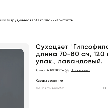
вка
Сотрудничество
О компании
Контакты
Упаковка для цветов и под
50
66
Бумага
Пленка для цветов
Сухоцвет "Гипсофила
длина 70-80 см, 120 
упак., лавандовый.
19
Пленка
7
Сетка
прозрачная
Артикул 4640108869114
Нет в наличии
Характеристики
Кол-во штук в коробке
50