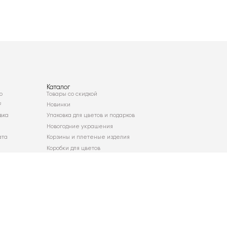
Каталог
о
Товары со скидкой
²
Новинки
вка
Упаковка для цветов и подарков
Новогодние украшения
ата
Корзины и плетеные изделия
Коробки для цветов
Декор для дома
Сухоцветы
Карта сайта