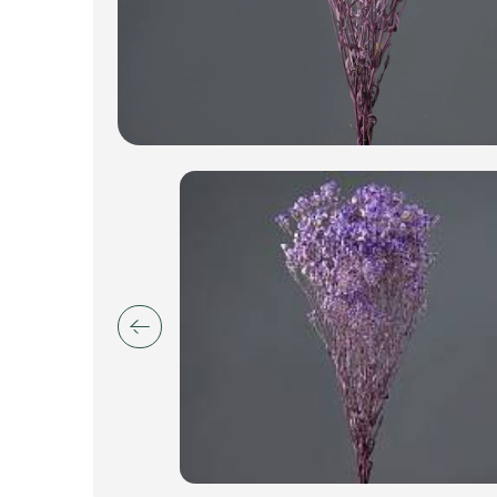
Пакеты для цветов и подарков
Изделия из металла
Искусственные цветы и растения
Декоративные вазы, кашпо
Фоамиран
Свечи
Игрушки мягкие