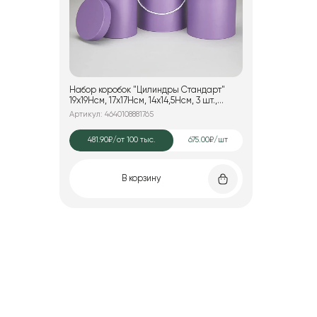
Набор коробок "Цилиндры Стандарт"
19x19Hсм, 17x17Hсм, 14x14,5Hсм, 3 шт.,
сиреневый
Артикул: 4640108881765
481.90₽
/от 100 тыс.
675.00₽/шт
В корзину