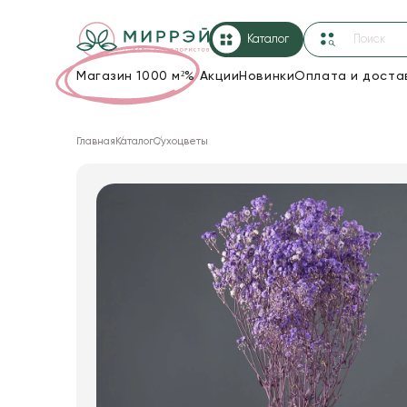
Каталог
Магазин 1000 м²
%
Акции
Новинки
Оплата и доста
Упаковка для цветов и подарков
Главная
Каталог
Сухоцветы
Новогодние украшения
Корзины и плетеные изделия
Коробки для цветов
Декор для дома
Сухоцветы
Лента
Товары для флористов