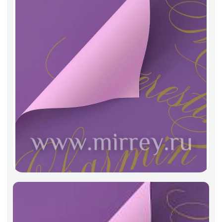
Фоамиран
Свечи
Игрушки мягкие
Изделия из металла
Сухоцветы