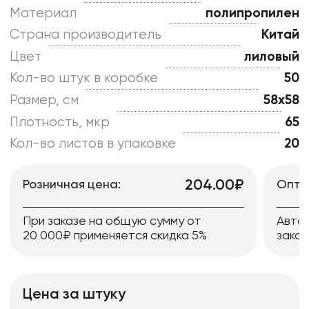
Материал
полипропилен
Страна производитель
Китай
Цвет
лиловый
Кол-во штук в коробке
50
Размер, см
58x58
Плотность, мкр
65
Кол-во листов в упаковке
20
204.00₽
Розничная цена:
Опто
При заказе на общую сумму от
Авто
20 000₽ применяется скидка 5%
заказ
Цена за штуку