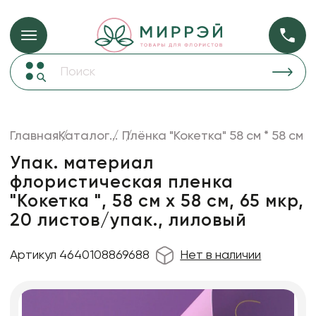
Упаковка для ц
Упаковка для цветов и подарков
Новогодние украшения
Бумага
48
Корзины и плетеные изделия
Главная
Каталог
...
Плёнка "Кокетка" 58 см * 58 см
Коробки для цветов
Пленка
18
Упак. материал
Декор для дома
прозрачная
флористическая пленка
"Кокетка ", 58 см х 58 см, 65 мкр,
Лента
20 листов/упак., лиловый
Товары для флористов
Пакеты для цветов и подарков
Артикул 4640108869688
Нет в наличии
Искусственные цветы и растения
Декоративные вазы, кашпо