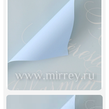
Искусственные цветы и растения
Декоративные вазы, кашпо
Фоамиран
Свечи
Игрушки мягкие