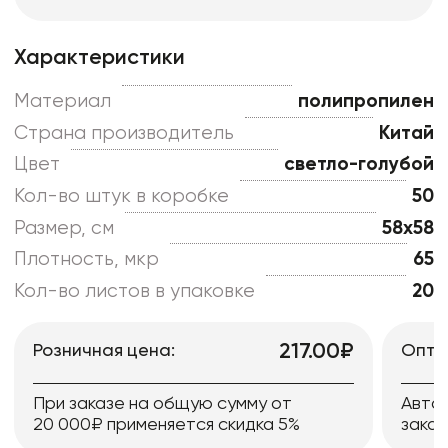
Характеристики
Материал
полипропилен
Страна производитель
Китай
Цвет
светло-голубой
Кол-во штук в коробке
50
Размер, см
58x58
Плотность, мкр
65
Кол-во листов в упаковке
20
217.00₽
Розничная цена:
Опто
При заказе на общую сумму от
Авто
20 000₽ применяется скидка 5%
заказ