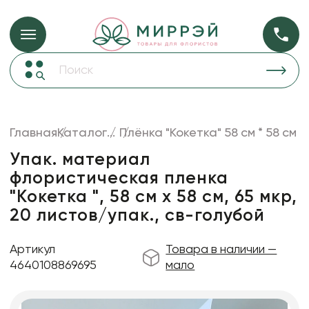
Упаковка для ц
Упаковка для цветов и подарков
Новогодние украшения
Бумага
48
Корзины и плетеные изделия
Главная
Каталог
...
Плёнка "Кокетка" 58 см * 58 см
Коробки для цветов
Пленка
18
Упак. материал
Декор для дома
прозрачная
флористическая пленка
"Кокетка ", 58 см х 58 см, 65 мкр,
Сухоцветы
20 листов/упак., св-голубой
Лента
Товары для флористов
Артикул
Товара в наличии —
4640108869695
мало
Пакеты для цветов и подарков
Изделия из металла