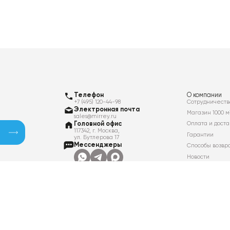
Телефон
О компании
+7 (495) 120-44-98
Сотрудничеств
Электронная почта
Магазин 1000 м
sales@mirrey.ru
Головной офис
Оплата и доста
117342, г. Москва,
Гарантии
ул. Бутлерова 17
Мессенджеры
Способы возвр
Новости
Контакты
Вакансии
Политика в отношении обработки
персональных данных