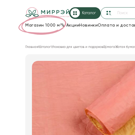
Каталог
Магазин 1000 м²
%
Акции
Новинки
Оплата и доста
Упаковка для цветов и подарков
Главная
Каталог
Упаковка для цветов и подарков
Бумага
Жатая бума
Новогодние украшения
Корзины и плетеные изделия
Коробки для цветов
Декор для дома
Лента
Товары для флористов
Пакеты для цветов и подарков