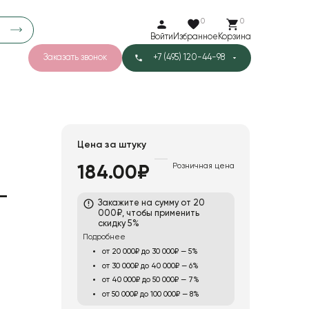
0
0
Войти
Избранное
Корзина
Заказать звонок
+7 (495) 120-44-98
арков
776
0
43
Тишью
Цена за штуку
Розничная цена
184.00₽
1
Бархат
-
Закажите на сумму от 20
й
000₽, чтобы применить
скидку 5%
Подробнее
от 20 000₽ до 30 000₽ — 5%
от 30 000₽ до 40 000₽ — 6%
от 40 000₽ до 50 000₽ — 7%
от 50 000₽ до 100 000₽ — 8%