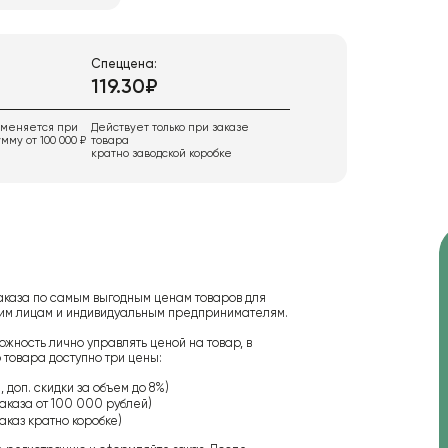
Спеццена:
119.30₽
именяется при
Действует только при заказе
мму от 100 000 ₽
товара
кратно заводской коробке
аказа по самым выгодным ценам товаров для
ским лицам и индивидуальным предпринимателям.
ожность лично управлять ценой на товар, в
 товара доступно три цены:
 доп. скидки за объем до 8%)
аказа от 100 000 рублей)
аказ кратно коробке)