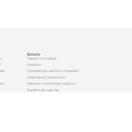
Каталог
о
Товары со скидкой
²
Новинки
вка
Упаковка для цветов и подарков
Новогодние украшения
ата
Корзины и плетеные изделия
Коробки для цветов
Декор для дома
Сухоцветы
Карта сайта