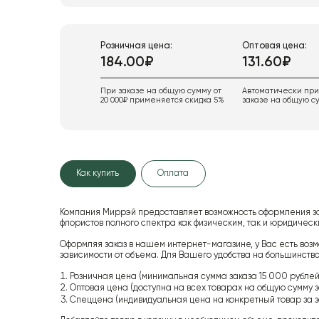
Розничная цена:
Оптовая цена:
184.00₽
131.60₽
При заказе на общую сумму от
Автоматически пр
20 000₽ применяется скидка 5%
заказе на общую су
Как купить
Оплата
Компания Миррэй предоставляет возможность оформления з
флористов полного спектра как физическим, так и юридиче
Оформляя заказ в нашем интернет-магазине, у Вас есть возм
зависимости от объема. Для Вашего удобства на большинство
Розничная цена (минимальная сумма заказа 15 000 рублей,
Оптовая цена (доступна на всех товарах на общую сумму з
Спеццена (индивидуальная цена на конкретный товар за з