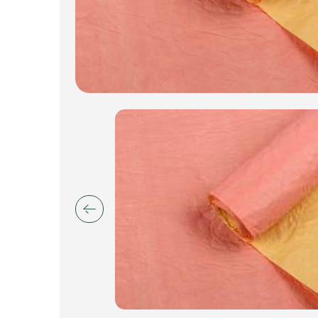
Искусственные цветы и растения
Декоративные вазы, кашпо
Фоамиран
Свечи
Игрушки мягкие
Изделия из металла
Сухоцветы