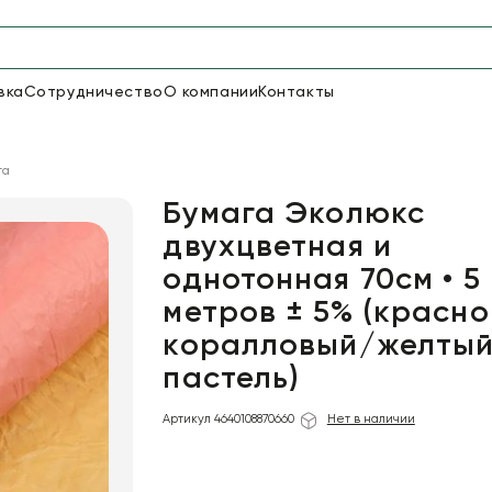
вка
Сотрудничество
О компании
Контакты
Упаковка для цветов и под
га
48
66
Бумага
Пленка для цветов
Бумага Эколюкс
двухцветная и
однотонная 70см • 5
18
Пленка
6
Сетка
прозрачная
метров ± 5% (красно
коралловый/желты
пастель)
Артикул 4640108870660
Нет в наличии