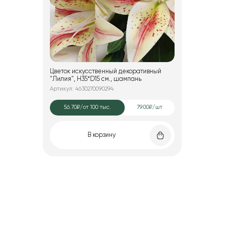
Цветок искусственный декоративный
"Лилия", H35*D15 см., шампань
Артикул: 4630270090294
56.70₽
/от 100 тыс.
79.00₽/шт
В корзину