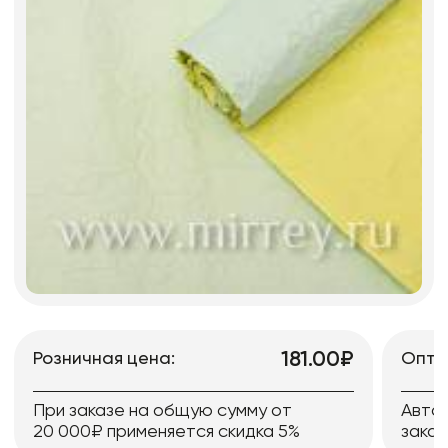
181.00₽
Розничная цена:
Опто
При заказе на общую сумму от
Авто
20 000₽ применяется скидка 5%
заказ