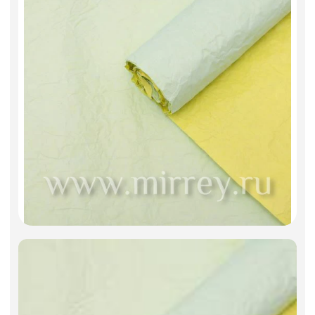
Фоамиран
Свечи
Игрушки мягкие
Изделия из металла
Сухоцветы