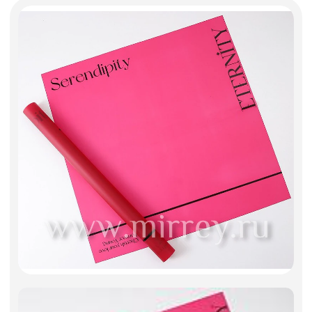
Искусственные цветы и растения
Декоративные вазы, кашпо
Фоамиран
Свечи
Игрушки мягкие