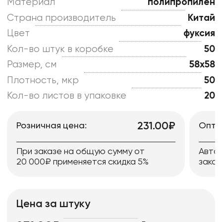
Материал
полипропилен
Страна производитель
Китай
Цвет
фуксия
Кол-во штук в коробке
50
Размер, см
58x58
Плотность, мкр
50
Кол-во листов в упаковке
20
231.00₽
Розничная цена:
Опто
При заказе на общую сумму от
Авто
20 000₽ применяется скидка 5%
заказ
Цена за штуку