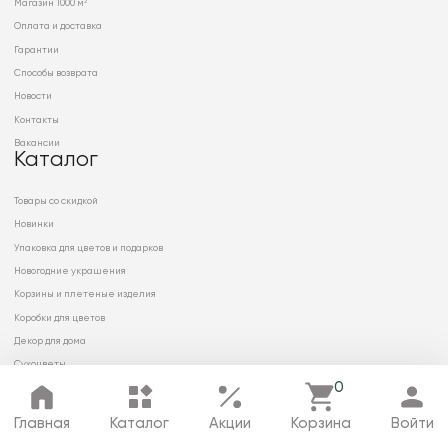
Магазин 1000 м²
Оплата и доставка
Гарантии
Способы возврата
Новости
Контакты
Вакансии
Каталог
Товары со скидкой
Новинки
Упаковка для цветов и подарков
Новогодние украшения
Корзины и плетеные изделия
Коробки для цветов
Декор для дома
Сухоцветы
0
Главная
Каталог
Акции
Корзина
Войти
© 2026 ООО «МИРРЭЙ»
Политика в отношении обработки