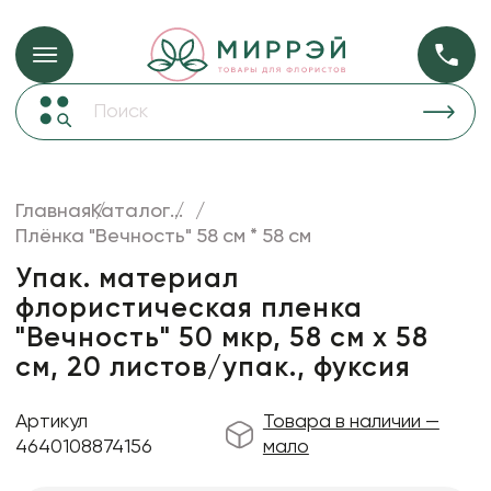
Упаковка для ц
Упаковка для цветов и подарков
Новогодние украшения
Бумага
50
Корзины и плетеные изделия
Главная
Каталог
...
Коробки для цветов
Плёнка "Вечность" 58 см * 58 см
Пленка
19
Декор для дома
прозрачная
Упак. материал
флористическая пленка
Сухоцветы
"Вечность" 50 мкр, 58 см х 58
Лента
см, 20 листов/упак., фуксия
Товары для флористов
Артикул
Товара в наличии —
Пакеты для цветов и подарков
4640108874156
мало
Изделия из металла