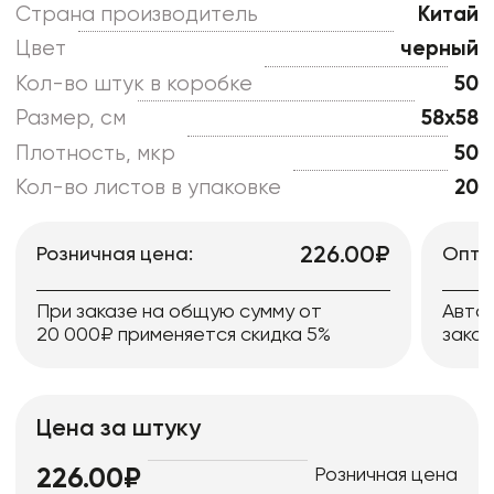
Страна производитель
Китай
Цвет
черный
Кол-во штук в коробке
50
Размер, см
58x58
Плотность, мкр
50
Кол-во листов в упаковке
20
226.00₽
Розничная цена:
Опто
При заказе на общую сумму от
Авто
20 000₽ применяется скидка 5%
заказ
Цена за штуку
Розничная цена
226.00₽