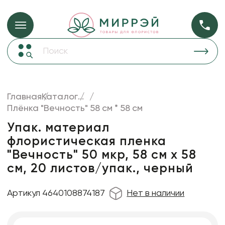
Упаковка для ц
Упаковка для цветов и подарков
Новогодние украшения
Бумага
50
Корзины и плетеные изделия
Главная
Каталог
...
Коробки для цветов
Плёнка "Вечность" 58 см * 58 см
Пленка
20
Декор для дома
прозрачная
Упак. материал
флористическая пленка
Сухоцветы
"Вечность" 50 мкр, 58 см х 58
Лента
см, 20 листов/упак., черный
Товары для флористов
Артикул 4640108874187
Нет в наличии
Пакеты для цветов и подарков
Изделия из металла