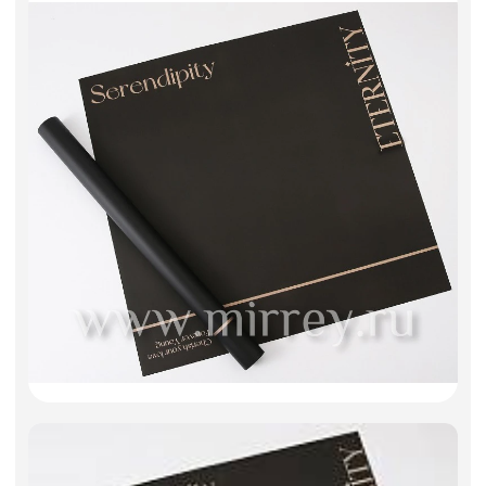
Искусственные цветы и растения
Декоративные вазы, кашпо
Фоамиран
Свечи
Игрушки мягкие