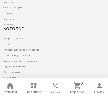
Гарантии
Способы возврата
Новости
Контакты
Вакансии
Каталог
Товары со скидкой
Новинки
Упаковка для цветов и подарков
Новогодние украшения
Корзины и плетеные изделия
Коробки для цветов
Декор для дома
Сухоцветы
0
Главная
Каталог
Акции
Корзина
Войти
© 2026 ООО «МИРРЭЙ»
Политика в отношении обработки
персональных данных