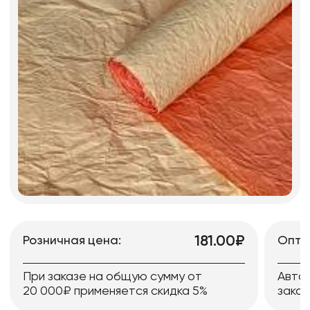
181.00₽
Розничная цена:
Опто
При заказе на общую сумму от
Авто
20 000₽ применяется скидка 5%
заказ