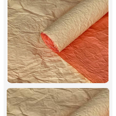
Искусственные цветы и растения
Декоративные вазы, кашпо
Фоамиран
Свечи
Игрушки мягкие
Изделия из металла
Сухоцветы