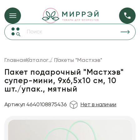
Упаковка для ц
Упаковка для цветов и подарков
Новогодние украшения
Бумага
48
Корзины и плетеные изделия
Главная
Каталог
...
Пакеты "Мастхэв"
Коробки для цветов
Пленка
18
Пакет подарочный "Мастхэв"
Декор для дома
прозрачная
супер-мини, 9х6,5х10 см, 10
шт./упак., мятный
Лента
Товары для флористов
Артикул 4640108875436
Нет в наличии
Пакеты для цветов и подарков
Искусственные цветы и растения
Декоративные вазы, кашпо