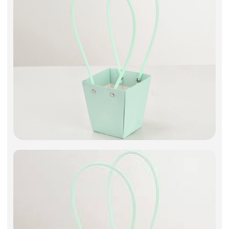
Фоамиран
Свечи
Игрушки мягкие
Изделия из металла
Сухоцветы