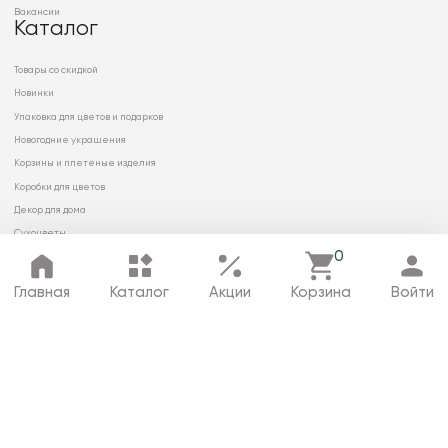
Вакансии
Каталог
Товары со скидкой
Новинки
Упаковка для цветов и подарков
Новогодние украшения
Корзины и плетеные изделия
Коробки для цветов
Декор для дома
Сухоцветы
0
Главная
Каталог
Акции
Корзина
Войти
© 2026 ООО «МИРРЭЙ»
Политика в отношении обработки
персональных данных
Карта сайта