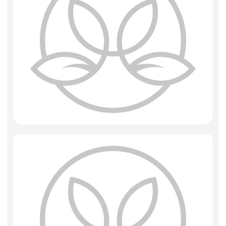
Искусственные цветы и растения
Декоративные вазы, кашпо
Фоамиран
Свечи
Игрушки мягкие