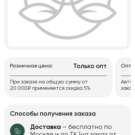
Только опт
Розничная цена:
Опто
При заказе на общую сумму от
Авто
20 000₽ применяется скидка 5%
заказ
Способы получения заказа
Доставка
– бесплатно по
Москве и до ТК (на заказ от