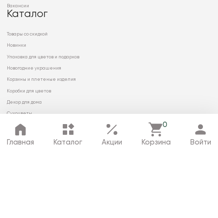
Вакансии
Каталог
Товары со скидкой
Новинки
Упаковка для цветов и подарков
Новогодние украшения
Корзины и плетеные изделия
Коробки для цветов
Декор для дома
Сухоцветы
0
Главная
Каталог
Акции
Корзина
Войти
© 2026 ООО «МИРРЭЙ»
Политика в отношении обработки
персональных данных
Карта сайта