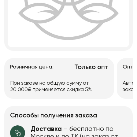
Только опт
Розничная цена:
Опто
При заказе на общую сумму от
Авто
20 000₽ применяется скидка 5%
заказ
Способы получения заказа
Доставка
– бесплатно по
Москве и до ТК (на заказ от