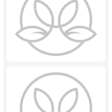
Искусственные цветы и растения
Декоративные вазы, кашпо
Фоамиран
Свечи
Игрушки мягкие