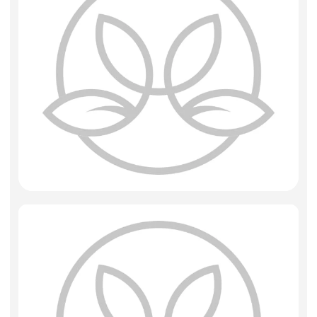
Искусственные цветы и растения
Декоративные вазы, кашпо
Фоамиран
Свечи
Игрушки мягкие
Изделия из металла
Сухоцветы