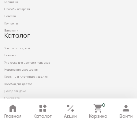
Гарантии
Способы возврата
Новости
Контакты
Вакансии
Каталог
Товары со скидкой
Новинки
Упаковка для цветов и подарков
Новогодние украшения
Корзины и плетеные изделия
Коробки для цветов
Декор для дома
Сухоцветы
0
Главная
Каталог
Акции
Корзина
Войти
© 2026 ООО «МИРРЭЙ»
Политика в отношении обработки
персональных данных
Карта сайта