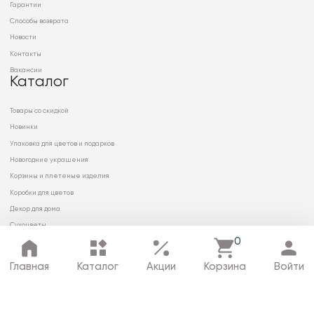
Гарантии
Способы возврата
Новости
Контакты
Вакансии
Каталог
Товары со скидкой
Новинки
Упаковка для цветов и подарков
Новогодние украшения
Корзины и плетеные изделия
Коробки для цветов
Декор для дома
Сухоцветы
0
Главная
Каталог
Акции
Корзина
Войти
© 2026 ООО «МИРРЭЙ»
Политика в отношении обработки
персональных данных
Карта сайта