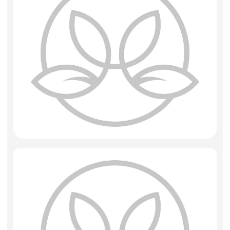
Фоамиран
Свечи
Игрушки мягкие
Изделия из металла
Сухоцветы