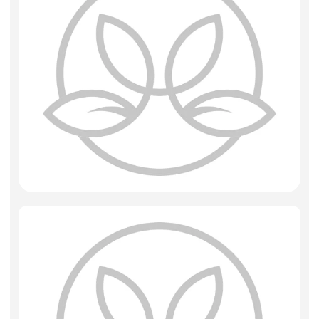
Искусственные цветы и растения
Декоративные вазы, кашпо
Фоамиран
Свечи
Игрушки мягкие
Изделия из металла
Сухоцветы