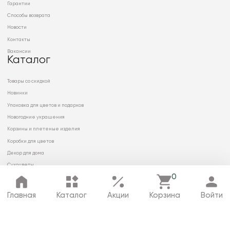
Гарантии
Способы возврата
Новости
Контакты
Вакансии
Каталог
Товары со скидкой
Новинки
Упаковка для цветов и подарков
Новогодние украшения
Корзины и плетеные изделия
Коробки для цветов
Декор для дома
Сухоцветы
0
Главная
Каталог
Акции
Корзина
Войти
© 2026 ООО «МИРРЭЙ»
Политика в отношении обработки
персональных данных
Карта сайта