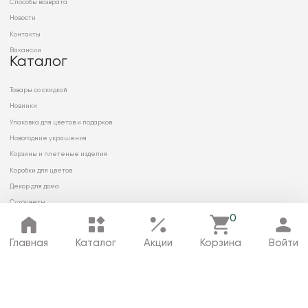
Способы возврата
Новости
Контакты
Вакансии
Каталог
Товары со скидкой
Новинки
Упаковка для цветов и подарков
Новогодние украшения
Корзины и плетеные изделия
Коробки для цветов
Декор для дома
Сухоцветы
0
Главная
Каталог
Акции
Корзина
Войти
© 2026 ООО «МИРРЭЙ»
Политика в отношении обработки
персональных данных
Карта сайта