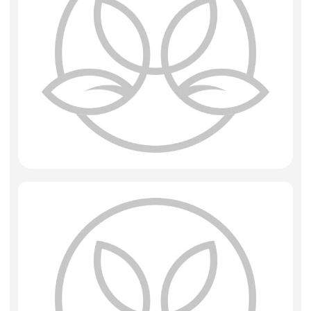
Искусственные цветы и растения
Декоративные вазы, кашпо
Фоамиран
Свечи
Игрушки мягкие