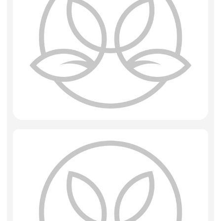
Искусственные цветы и растения
Декоративные вазы, кашпо
Фоамиран
Свечи
Игрушки мягкие