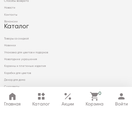
Способы возврата
Новости
Контакты
Вакансии
Каталог
Товары со скидкой
Новинки
Упаковка для цветов и подарков
Новогодние украшения
Корзины и плетеные изделия
Коробки для цветов
Декор для дома
Сухоцветы
0
Главная
Каталог
Акции
Корзина
Войти
© 2026 ООО «МИРРЭЙ»
Политика в отношении обработки
персональных данных
Карта сайта