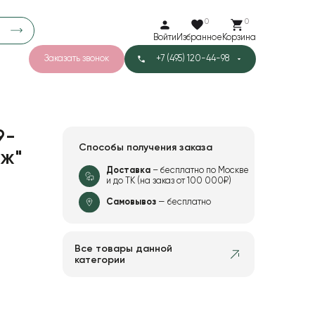
0
0
Войти
Избранное
Корзина
Заказать звонок
+7 (495) 120-44-98
арков
781
5
42
Тишью
9-
Способы получения заказа
иж"
Доставка
– бесплатно по Москве
и до ТК (на заказ от 100 000₽)
1
Бархат
Самовывоз
— бесплатно
Все товары данной
категории