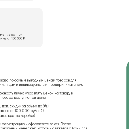
именяется при
мму от 100 000 ₽
аказа по самым выгодным ценам товаров для
ским лицам и индивидуальным предпринимателям.
ожность лично управлять ценой на товар, в
 товара доступно три цены:
 доп. скидки за объем до 8%)
аказа от 100 000 рублей)
аказ кратно коробке)
е регистрацию и оформляйте заказ. После
сональный менеджер, который свяжется с Вами для