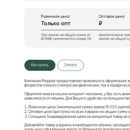
Розничная цена:
Оптовая цена:
Только опт
₽
При заказе на общую сумму от
Автоматически пр
20 000₽ применяется скидка 5%
заказе на общую су
Как купить
Оплата
Компания Миррэй предоставляет возможность оформления з
флористов полного спектра как физическим, так и юридиче
Оформляя заказ в нашем интернет-магазине, у Вас есть возм
зависимости от объема. Для Вашего удобства на большинство
Розничная цена (минимальная сумма заказа 15 000 рублей,
Оптовая цена (доступна на всех товарах на общую сумму з
Спеццена (индивидуальная цена на конкретный товар за з
Добавляйте товар в корзину в необходимом объеме, проходит
успешного оформления заказа за Вами будет закреплен пер