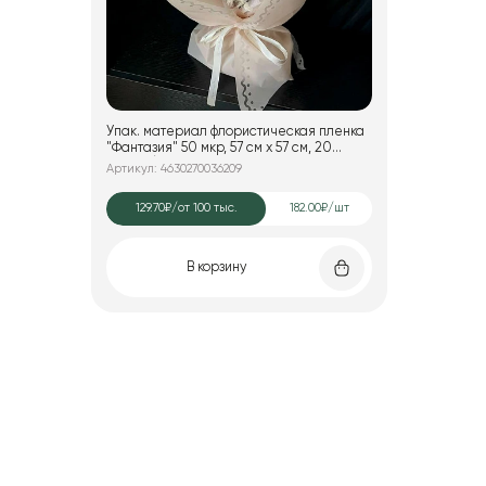
Упак. материал флористическая пленка
"Фантазия" 50 мкр, 57 см х 57 см, 20
листов/упак., пудровый
Артикул: 4630270036209
129.70₽
/от 100 тыс.
182.00₽/шт
В корзину