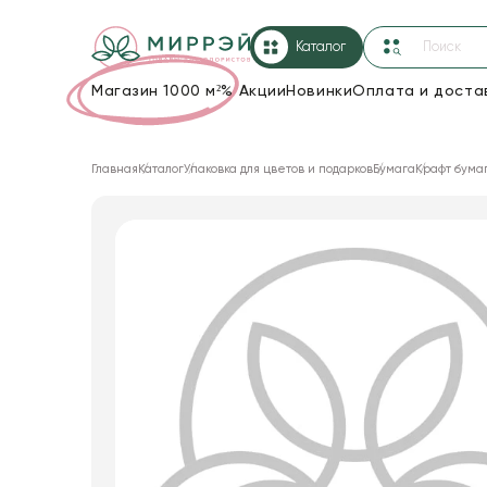
Каталог
Магазин 1000 м²
%
Акции
Новинки
Оплата и доста
Упаковка для цветов и подарков
Главная
Каталог
Упаковка для цветов и подарков
Бумага
Крафт бума
Новогодние украшения
Корзины и плетеные изделия
Коробки для цветов
Декор для дома
Сухоцветы
Лента
Товары для флористов