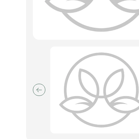
Пакеты для цветов и подарков
Изделия из металла
Искусственные цветы и растения
Декоративные вазы, кашпо
Фоамиран
Свечи
Игрушки мягкие