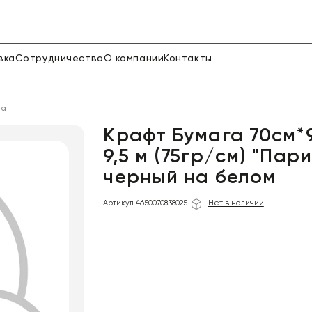
вка
Сотрудничество
О компании
Контакты
Упаковка для цветов и под
га
48
66
Бумага
Пленка для цветов
Крафт Бумага 70см*
9,5 м (75гр/см) "Пар
черный на белом
18
Пленка
7
Сетка
прозрачная
Артикул 4650070838025
Нет в наличии