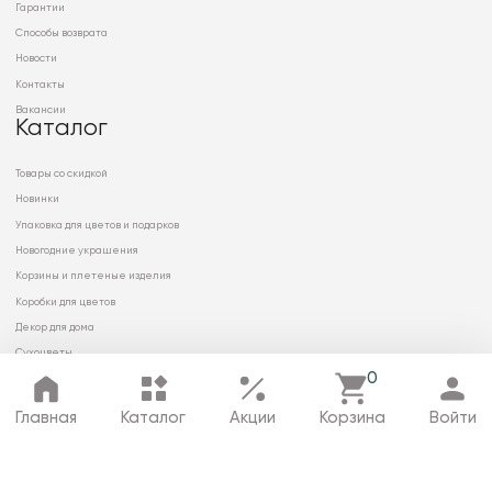
Гарантии
Способы возврата
Новости
Контакты
Вакансии
Каталог
Товары со скидкой
Новинки
Упаковка для цветов и подарков
Новогодние украшения
Корзины и плетеные изделия
Коробки для цветов
Декор для дома
Сухоцветы
0
Главная
Каталог
Акции
Корзина
Войти
© 2026 ООО «МИРРЭЙ»
Политика в отношении обработки
персональных данных
Карта сайта