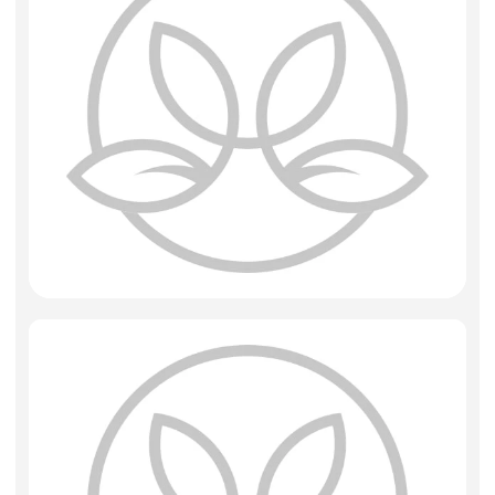
Фоамиран
Свечи
Игрушки мягкие
Изделия из металла
Сухоцветы