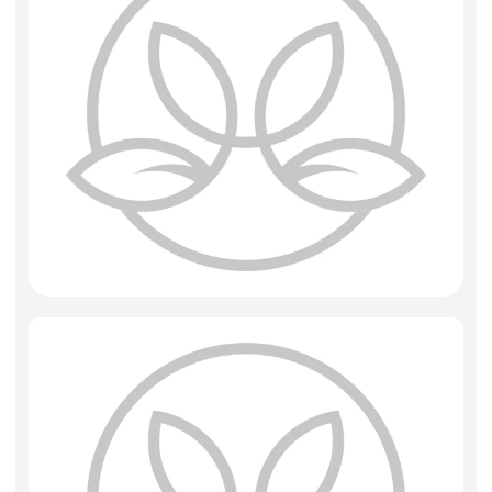
Искусственные цветы и растения
Декоративные вазы, кашпо
Фоамиран
Свечи
Игрушки мягкие