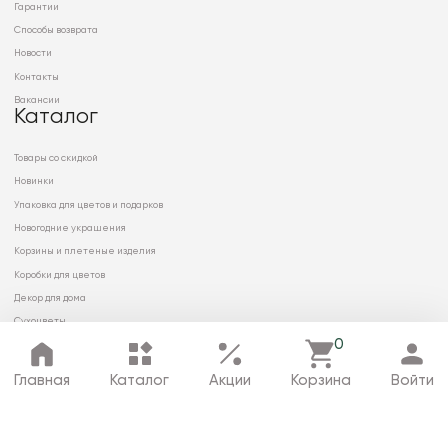
Гарантии
Способы возврата
Новости
Контакты
Вакансии
Каталог
Товары со скидкой
Новинки
Упаковка для цветов и подарков
Новогодние украшения
Корзины и плетеные изделия
Коробки для цветов
Декор для дома
Сухоцветы
0
Главная
Каталог
Акции
Корзина
Войти
© 2026 ООО «МИРРЭЙ»
Политика в отношении обработки
персональных данных
Карта сайта