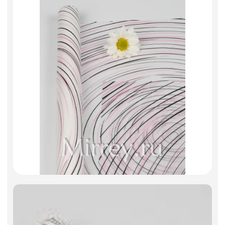
Фоамиран
Свечи
Игрушки мягкие
Изделия из металла
Сухоцветы