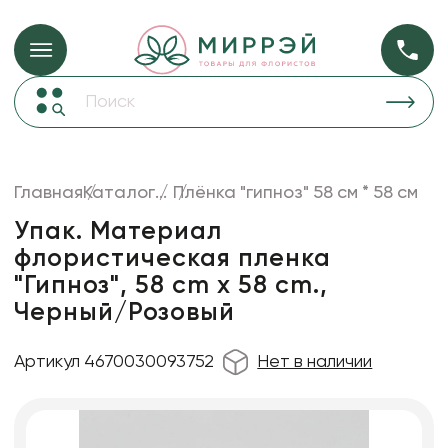
Упаковка для ц
Упаковка для цветов и подарков
Новогодние украшения
Бумага
48
Корзины и плетеные изделия
Главная
Каталог
...
Плёнка "гипноз" 58 см * 58 см
Коробки для цветов
Пленка
18
Упак. Материал
Декор для дома
прозрачная
флористическая пленка
"Гипноз", 58 cm х 58 cm.,
Лента
Черный/Розовый
Товары для флористов
Пакеты для цветов и подарков
Артикул 4670030093752
Нет в наличии
Искусственные цветы и растения
Декоративные вазы, кашпо