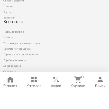
Способы возврата
Новости
Контакты
Вакансии
Каталог
Товары со скидкой
Новинки
Упаковка для цветов и подарков
Новогодние украшения
Корзины и плетеные изделия
Коробки для цветов
Декор для дома
Сухоцветы
0
Главная
Каталог
Акции
Корзина
Войти
© 2026 ООО «МИРРЭЙ»
Политика в отношении обработки
персональных данных
Карта сайта