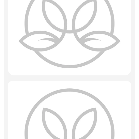
Искусственные цветы и растения
Декоративные вазы, кашпо
Фоамиран
Свечи
Игрушки мягкие