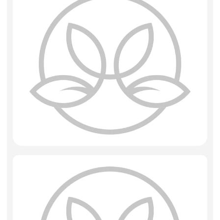
Фоамиран
Свечи
Игрушки мягкие
Изделия из металла
Сухоцветы