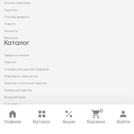
Оплата и доставка
Гарантии
Способы возврата
Новости
Контакты
Вакансии
Каталог
Товары со скидкой
Новинки
Упаковка для цветов и подарков
Новогодние украшения
Корзины и плетеные изделия
Коробки для цветов
Декор для дома
Сухоцветы
0
Главная
Каталог
Акции
Корзина
Войти
© 2026 ООО «МИРРЭЙ»
Политика в отношении обработки