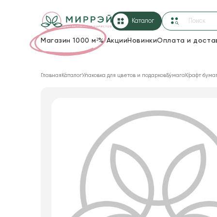
Каталог
Магазин 1000 м²
%
Акции
Новинки
Оплата и доста
Упаковка для цветов и подарков
Главная
Каталог
Упаковка для цветов и подарков
Бумага
Крафт бума
Новогодние украшения
Корзины и плетеные изделия
Коробки для цветов
Декор для дома
Лента
Товары для флористов
Пакеты для цветов и подарков