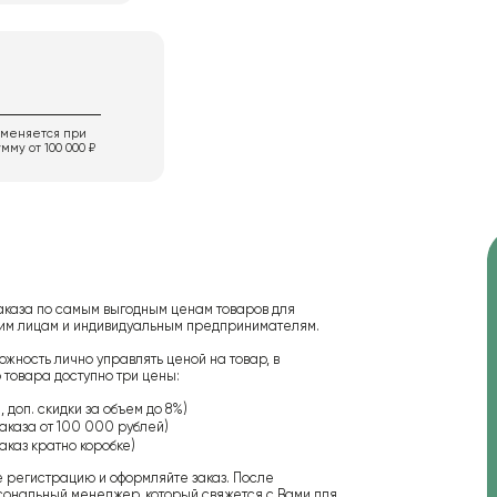
именяется при
мму от 100 000 ₽
аказа по самым выгодным ценам товаров для
ским лицам и индивидуальным предпринимателям.
ожность лично управлять ценой на товар, в
 товара доступно три цены:
 доп. скидки за объем до 8%)
аказа от 100 000 рублей)
аказ кратно коробке)
е регистрацию и оформляйте заказ. После
сональный менеджер, который свяжется с Вами для