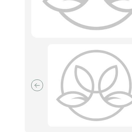
Искусственные цветы и растения
Декоративные вазы, кашпо
Фоамиран
Свечи
Игрушки мягкие
Изделия из металла
Сухоцветы