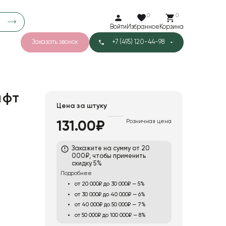
0
0
Войти
Избранное
Корзина
Заказать звонок
+7 (495) 120-44-98
арков
776
0
43
Тишью
афт
Цена за штуку
Розничная цена
131.00₽
1
Бархат
Закажите на сумму от 20
000₽, чтобы применить
скидку 5%
Подробнее
от 20 000₽ до 30 000₽ — 5%
от 30 000₽ до 40 000₽ — 6%
от 40 000₽ до 50 000₽ — 7%
от 50 000₽ до 100 000₽ — 8%