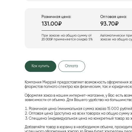
Розничная цена:
Оптовая цена:
131.00₽
93.70₽
При заказе на общую сумму от
Автоматически пр
20 000₽ применяется скидка 5%
заказе на общую су
Как купить
Оплата
Компания Миррэй предоставляет возможность оформления з
флористов полного спектра как физическим, так и юридиче
Оформляя заказ в нашем интернет-магазине, у Вас есть возм
зависимости от объема. Для Вашего удобства на большинство
Розничная цена (минимальная сумма заказа 15 000 рублей,
Оптовая цена (доступна на всех товарах на общую сумму з
Спеццена (индивидуальная цена на конкретный товар за з
Добавляйте товар в корзину в необходимом объеме, проходит
успешного оформления заказа за Вами будет закреплен пер