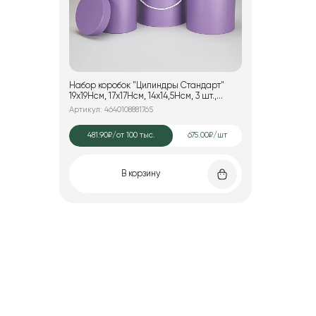
Набор коробок "Цилиндры Стандарт"
19x19Hсм, 17x17Hсм, 14x14,5Hсм, 3 шт.,
сиреневый
Артикул: 4640108881765
481.90₽
/от 100 тыс.
675.00₽/шт
В корзину