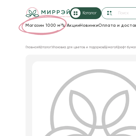
Каталог
Магазин 1000 м²
%
Акции
Новинки
Оплата и доста
Упаковка для цветов и подарков
Главная
Каталог
Упаковка для цветов и подарков
Бумага
Крафт бума
Новогодние украшения
Корзины и плетеные изделия
Коробки для цветов
Декор для дома
Лента
Товары для флористов
Пакеты для цветов и подарков