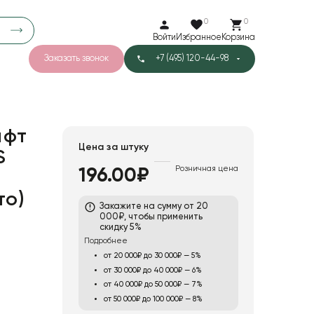
0
0
Войти
Избранное
Корзина
Заказать звонок
+7 (495) 120-44-98
арков
776
0
43
Тишью
афт
Цена за штуку
S
Розничная цена
196.00₽
1
Бархат
то)
Закажите на сумму от 20
000₽, чтобы применить
скидку 5%
Подробнее
от 20 000₽ до 30 000₽ — 5%
от 30 000₽ до 40 000₽ — 6%
от 40 000₽ до 50 000₽ — 7%
от 50 000₽ до 100 000₽ — 8%