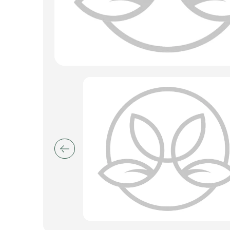
Искусственные цветы и растения
Декоративные вазы, кашпо
Фоамиран
Свечи
Игрушки мягкие
Изделия из металла
Сухоцветы