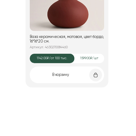
Ваза керамическая, матовая, цвет бордо,
16*16*20 см.
Артикул: 4630270084460
1142.00₽
/от 100 тыс.
1599.00₽/шт
В корзину