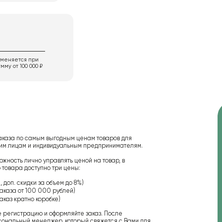
именяется при
мму от 100 000 ₽
аказа по самым выгодным ценам товаров для
ским лицам и индивидуальным предпринимателям.
ожность лично управлять ценой на товар, в
 товара доступно три цены:
 доп. скидки за объем до 8%)
аказа от 100 000 рублей)
аказ кратно коробке)
е регистрацию и оформляйте заказ. После
сональный менеджер, который свяжется с Вами для