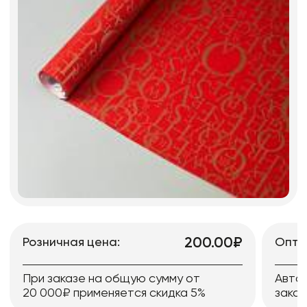
200.00₽
Розничная цена:
Опто
При заказе на общую сумму от
Авто
20 000₽ применяется скидка 5%
заказ