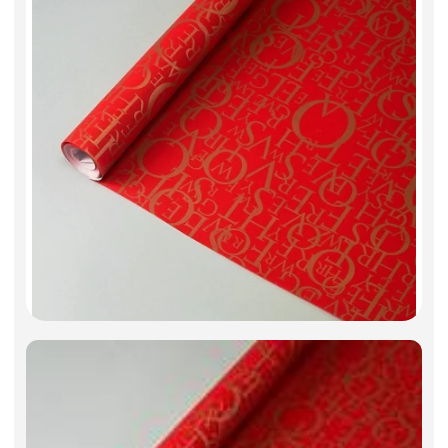
Фоамиран
Свечи
Игрушки мягкие
Изделия из металла
Сухоцветы