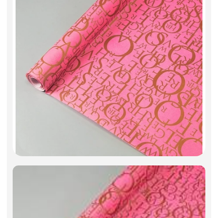
Фоамиран
Свечи
Игрушки мягкие
Изделия из металла
Сухоцветы