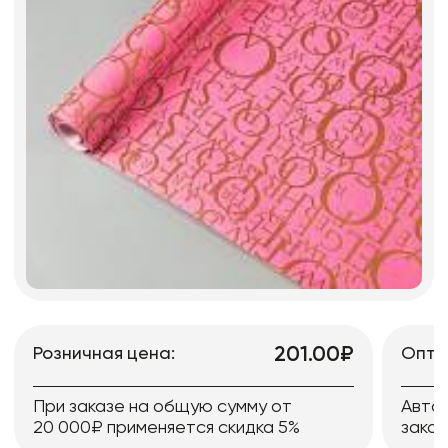
201.00₽
Розничная цена:
Опто
При заказе на общую сумму от
Авто
20 000₽ применяется скидка 5%
заказ