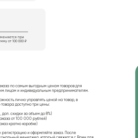
именяется при
мму от 100 000 ₽
аказа по самым выгодным ценам товаров для
ским лицам и индивидуальным предпринимателям.
ожность лично управлять ценой на товар, в
 товара доступно три цены:
 доп. скидки за объем до 8%)
аказа от 100 000 рублей)
аказ кратно коробке)
е регистрацию и оформляйте заказ. После
сональный менеджер, который свяжется с Вами для