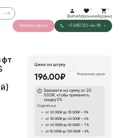
0
0
Войти
Избранное
Корзина
Заказать звонок
+7 (495) 120-44-98
арков
780
4
42
Тишью
афт
Цена за штуку
S
Розничная цена
196.00₽
1
Бархат
й)
Закажите на сумму от 20
000₽, чтобы применить
скидку 5%
Подробнее
от 20 000₽ до 30 000₽ — 5%
от 30 000₽ до 40 000₽ — 6%
от 40 000₽ до 50 000₽ — 7%
от 50 000₽ до 100 000₽ — 8%