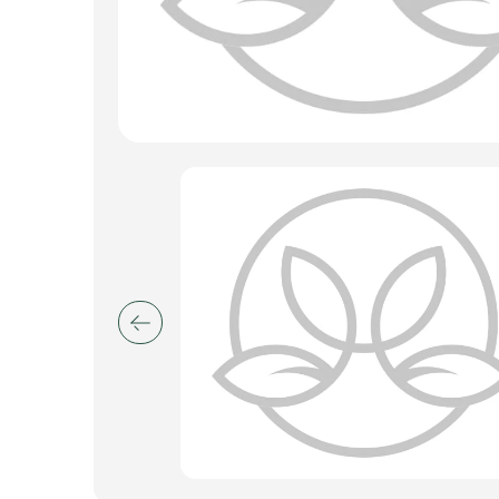
Пакеты для цветов и подарков
Изделия из металла
Искусственные цветы и растения
Декоративные вазы, кашпо
Фоамиран
Свечи
Игрушки мягкие
Изделия из металла
Сухоцветы