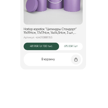
Набор коробок "Цилиндры Стандарт"
19x19Hсм, 17x17Hсм, 14x14,5Hсм, 3 шт.,
сиреневый
Артикул: 4640108881765
481.90₽
/от 100 тыс.
675.00₽/шт
В корзину