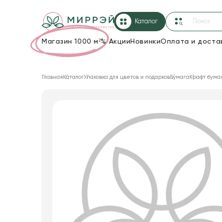
Каталог
Магазин 1000 м²
%
Акции
Новинки
Оплата и доста
Упаковка для цветов и подарков
Главная
Каталог
Упаковка для цветов и подарков
Бумага
Крафт бума
Новогодние украшения
Корзины и плетеные изделия
Коробки для цветов
Декор для дома
Сухоцветы
Лента
Товары для флористов