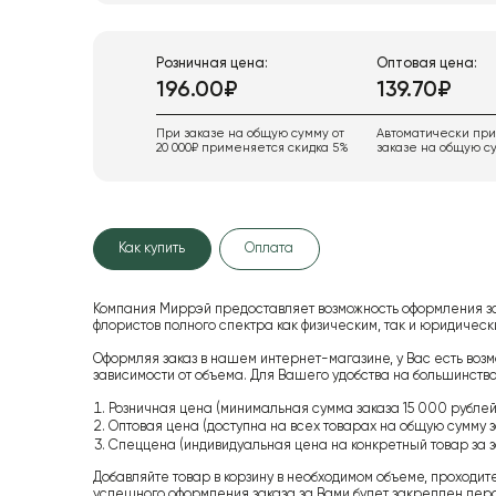
Розничная цена:
Оптовая цена:
196.00₽
139.70₽
При заказе на общую сумму от
Автоматически пр
20 000₽ применяется скидка 5%
заказе на общую су
Как купить
Оплата
Компания Миррэй предоставляет возможность оформления з
флористов полного спектра как физическим, так и юридиче
Оформляя заказ в нашем интернет-магазине, у Вас есть возм
зависимости от объема. Для Вашего удобства на большинство
Розничная цена (минимальная сумма заказа 15 000 рублей,
Оптовая цена (доступна на всех товарах на общую сумму з
Спеццена (индивидуальная цена на конкретный товар за з
Добавляйте товар в корзину в необходимом объеме, проходит
успешного оформления заказа за Вами будет закреплен пер