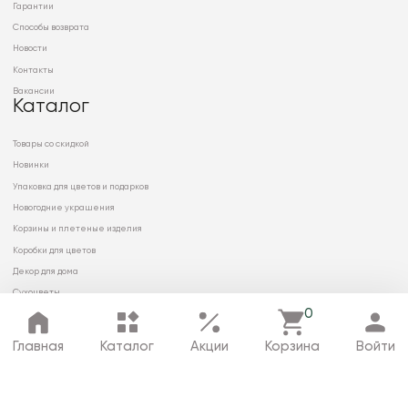
Гарантии
Способы возврата
Новости
Контакты
Вакансии
Каталог
Товары со скидкой
Новинки
Упаковка для цветов и подарков
Новогодние украшения
Корзины и плетеные изделия
Коробки для цветов
Декор для дома
Сухоцветы
0
Главная
Каталог
Акции
Корзина
Войти
© 2026 ООО «МИРРЭЙ»
Политика в отношении обработки
персональных данных
Карта сайта