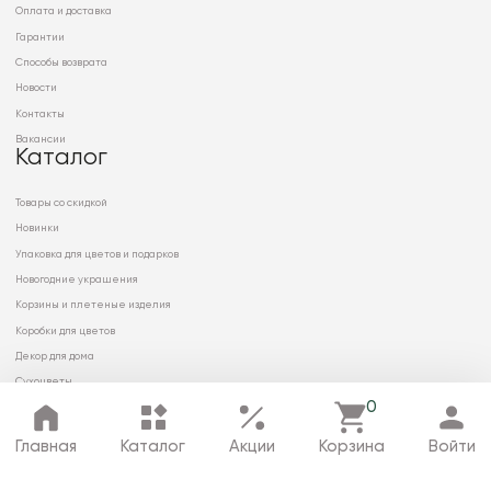
Оплата и доставка
Гарантии
Способы возврата
Новости
Контакты
Вакансии
Каталог
Товары со скидкой
Новинки
Упаковка для цветов и подарков
Новогодние украшения
Корзины и плетеные изделия
Коробки для цветов
Декор для дома
Сухоцветы
0
Главная
Каталог
Акции
Корзина
Войти
© 2026 ООО «МИРРЭЙ»
Политика в отношении обработки