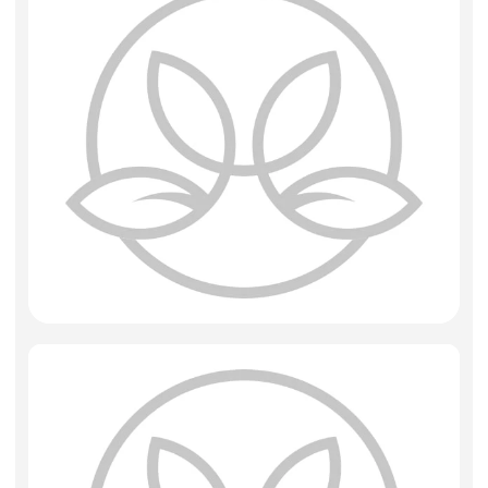
Фоамиран
Свечи
Игрушки мягкие
Изделия из металла
Сухоцветы