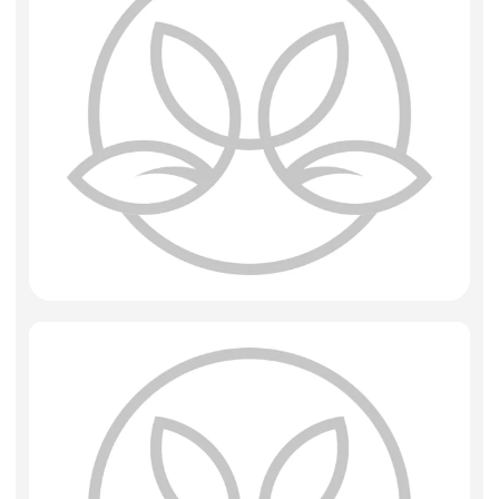
Фоамиран
Свечи
Игрушки мягкие
Изделия из металла
Сухоцветы