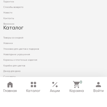
Гарантии
Способы возврата
Новости
Контакты
Вакансии
Каталог
Товары со скидкой
Новинки
Упаковка для цветов и подарков
Новогодние украшения
Корзины и плетеные изделия
Коробки для цветов
Декор для дома
Сухоцветы
0
Главная
Каталог
Акции
Корзина
Войти
© 2026 ООО «МИРРЭЙ»
Политика в отношении обработки
персональных данных
Карта сайта