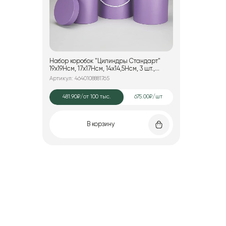
Набор коробок "Цилиндры Стандарт"
19x19Hсм, 17x17Hсм, 14x14,5Hсм, 3 шт.,
сиреневый
Артикул: 4640108881765
481.90₽
/от 100 тыс.
675.00₽/шт
В корзину