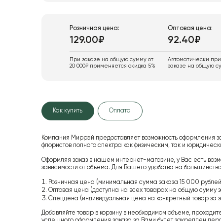
Розничная цена:
Оптовая цена:
129.00₽
92.40₽
При заказе на общую сумму от
Автоматически пр
20 000₽ применяется скидка 5%
заказе на общую су
Как купить
Оплата
Компания Миррэй предоставляет возможность оформления з
флористов полного спектра как физическим, так и юридиче
Оформляя заказ в нашем интернет-магазине, у Вас есть возм
зависимости от объема. Для Вашего удобства на большинство
Розничная цена (минимальная сумма заказа 15 000 рублей,
Оптовая цена (доступна на всех товарах на общую сумму з
Спеццена (индивидуальная цена на конкретный товар за з
Добавляйте товар в корзину в необходимом объеме, проходит
успешного оформления заказа за Вами будет закреплен пер