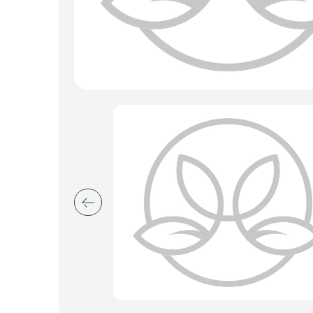
Искусственные цветы и растения
Декоративные вазы, кашпо
Фоамиран
Свечи
Игрушки мягкие
Изделия из металла
Сухоцветы