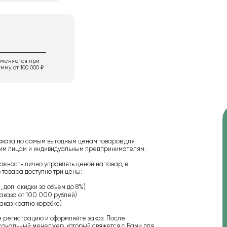
именяется при
мму от 100 000 ₽
аказа по самым выгодным ценам товаров для
ским лицам и индивидуальным предпринимателям.
ожность лично управлять ценой на товар, в
 товара доступно три цены:
 доп. скидки за объем до 8%)
аказа от 100 000 рублей)
аказ кратно коробке)
е регистрацию и оформляйте заказ. После
сональный менеджер, который свяжется с Вами для