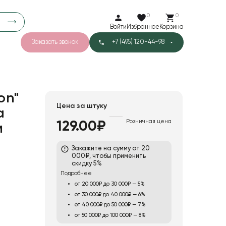
0
0
Войти
Избранное
Корзина
Заказать звонок
+7 (495) 120-44-98
арков
776
43
Тишью
on"
Цена за штуку
а
Розничная цена
129.00₽
м
1
Бархат
Закажите на сумму от 20
000₽, чтобы применить
скидку 5%
Подробнее
от 20 000₽ до 30 000₽ — 5%
от 30 000₽ до 40 000₽ — 6%
от 40 000₽ до 50 000₽ — 7%
от 50 000₽ до 100 000₽ — 8%