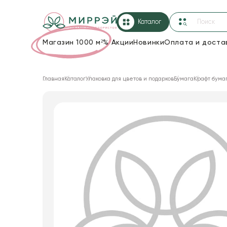
Каталог
Магазин 1000 м²
%
Акции
Новинки
Оплата и доста
Упаковка для цветов и подарков
Главная
Каталог
Упаковка для цветов и подарков
Бумага
Крафт бума
Новогодние украшения
Корзины и плетеные изделия
Коробки для цветов
Декор для дома
Лента
Товары для флористов
Пакеты для цветов и подарков