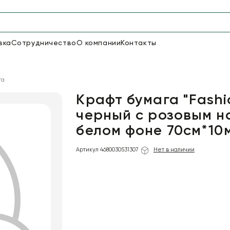
вка
Сотрудничество
О компании
Контакты
Упаковка для цветов и под
га
47
661
Бумага
Пленка для цветов
Крафт бумага "Fashi
черный с розовым н
белом фоне 70см*10
18
Пленка
6
Сетка
прозрачная
Артикул 4680030531307
Нет в наличии