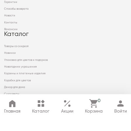
Гарантии
Способы возврата
Новости
Контакты
Вакансии
Каталог
Товары со скидкой
Новинки
Упаковка для цветов и подарков
Новогодние украшения
Корзины и плетеные изделия
Коробки для цветов
Декор для дома
Сухоцветы
0
Главная
Каталог
Акции
Корзина
Войти
© 2026 ООО «МИРРЭЙ»
Политика в отношении обработки
персональных данных
Карта сайта