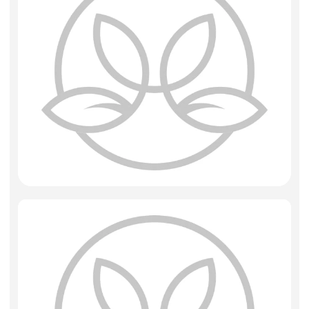
Фоамиран
Свечи
Игрушки мягкие
Изделия из металла
Сухоцветы