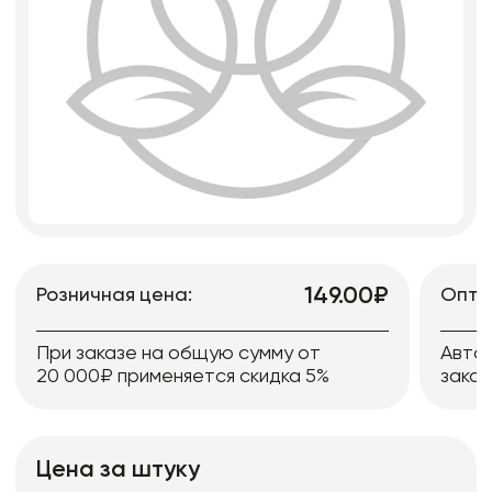
149.00₽
Розничная цена:
Опто
При заказе на общую сумму от
Авто
20 000₽ применяется скидка 5%
заказ
Цена за штуку