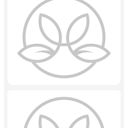
Искусственные цветы и растения
Декоративные вазы, кашпо
Фоамиран
Свечи
Игрушки мягкие