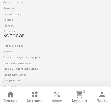
Оплата и доставка
Гарантии
Способы возврата
Новости
Контакты
Вакансии
Каталог
Товары со скидкой
Новинки
Упаковка для цветов и подарков
Новогодние украшения
Корзины и плетеные изделия
Коробки для цветов
Декор для дома
Сухоцветы
0
Главная
Каталог
Акции
Корзина
Войти
© 2026 ООО «МИРРЭЙ»
Политика в отношении обработки