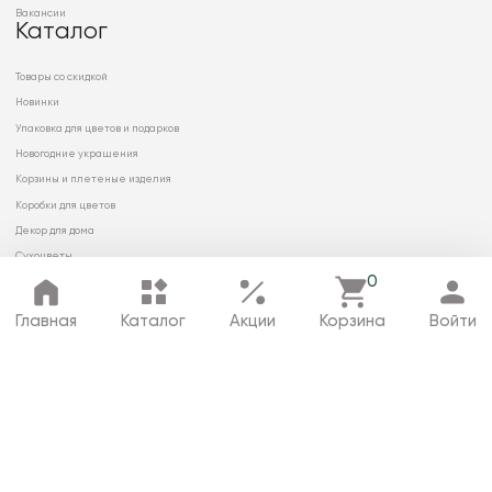
Вакансии
Каталог
Товары со скидкой
Новинки
Упаковка для цветов и подарков
Новогодние украшения
Корзины и плетеные изделия
Коробки для цветов
Декор для дома
Сухоцветы
0
Главная
Каталог
Акции
Корзина
Войти
© 2026 ООО «МИРРЭЙ»
Политика в отношении обработки
персональных данных
Карта сайта