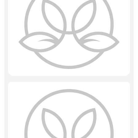
Фоамиран
Свечи
Игрушки мягкие
Изделия из металла
Сухоцветы