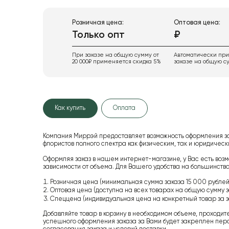
Розничная цена:
Оптовая цена:
Только опт
₽
При заказе на общую сумму от
Автоматически пр
20 000₽ применяется скидка 5%
заказе на общую су
Как купить
Оплата
Компания Миррэй предоставляет возможность оформления з
флористов полного спектра как физическим, так и юридиче
Оформляя заказ в нашем интернет-магазине, у Вас есть возм
зависимости от объема. Для Вашего удобства на большинство
Розничная цена (минимальная сумма заказа 15 000 рублей,
Оптовая цена (доступна на всех товарах на общую сумму з
Спеццена (индивидуальная цена на конкретный товар за з
Добавляйте товар в корзину в необходимом объеме, проходит
успешного оформления заказа за Вами будет закреплен пер