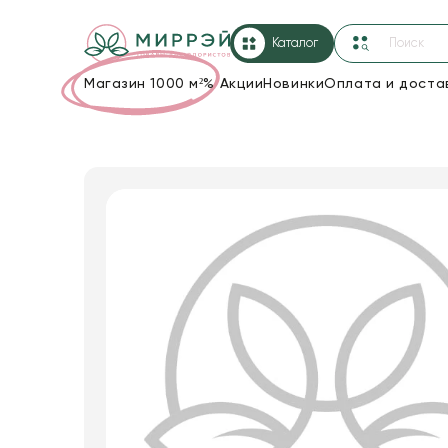
Каталог
Магазин 1000 м²
%
Акции
Новинки
Оплата и доста
Упаковка для цветов и подарков
Новогодние украшения
Корзины и плетеные изделия
Коробки для цветов
Декор для дома
Лента
Товары для флористов
Пакеты для цветов и подарков