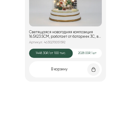
Светящаяся новогодняя композиция
16.5X23.5CM, работает от батареек 3C, в
комплект не входят
Артикул: 4630270051592
1448.30₽
/от 100 тыс.
2028.00₽/шт
В корзину