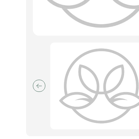
Искусственные цветы и растения
Декоративные вазы, кашпо
Фоамиран
Свечи
Игрушки мягкие
Изделия из металла
Сухоцветы