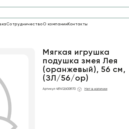
вка
Сотрудничество
О компании
Контакты
Упаковка для цветов и под
48
66
Бумага
Пленка для цветов
Мягкая игрушка
подушка змея Лея
(оранжевый), 56 см,
18
Пленка
(ЗЛ/56/ор)
6
Сетка
прозрачная
Артикул 4814126008170
Нет в наличии