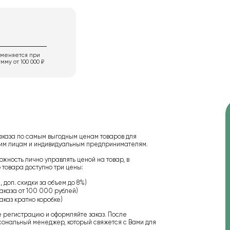
именяется при
мму от 100 000 ₽
аказа по самым выгодным ценам товаров для
ским лицам и индивидуальным предпринимателям.
ожность лично управлять ценой на товар, в
 товара доступно три цены:
 доп. скидки за объем до 8%)
аказа от 100 000 рублей)
аказ кратно коробке)
е регистрацию и оформляйте заказ. После
сональный менеджер, который свяжется с Вами для