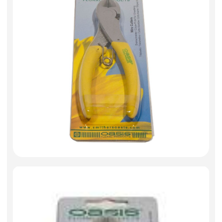
Фоамиран
Игрушки мягкие
Изделия из металла
Свечи
Сухоцветы