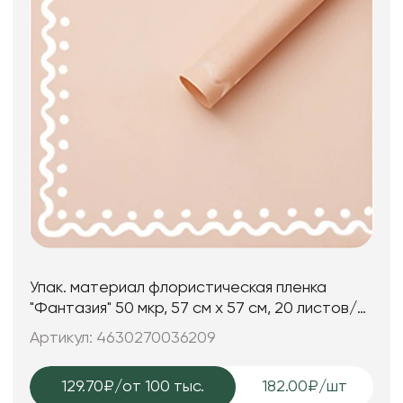
Упак. материал флористическая пленка
"Фантазия" 50 мкр, 57 см х 57 см, 20 листов/
упак., пудровый
Артикул: 4630270036209
129.70₽
/от 100 тыс.
182.00₽/шт