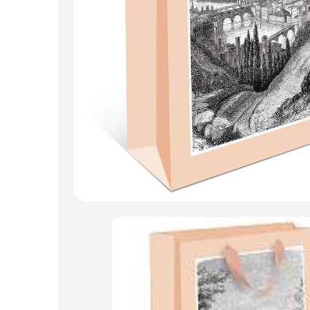
Пакеты для цветов и подарков
Изделия из металла
Искусственные цветы и растения
Декоративные вазы, кашпо
Фоамиран
Свечи
Игрушки мягкие