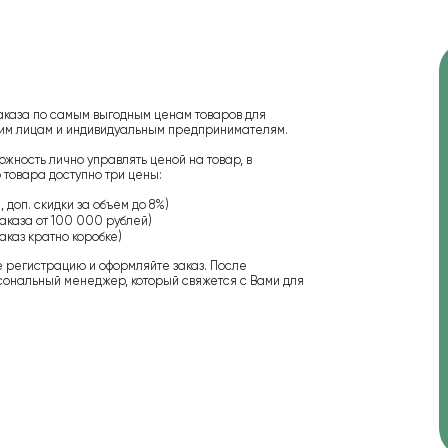
аказа по самым выгодным ценам товаров для
ским лицам и индивидуальным предпринимателям.
ожность лично управлять ценой на товар, в
 товара доступно три цены:
 доп. скидки за объем до 8%)
аказа от 100 000 рублей)
аказ кратно коробке)
е регистрацию и оформляйте заказ. После
сональный менеджер, который свяжется с Вами для