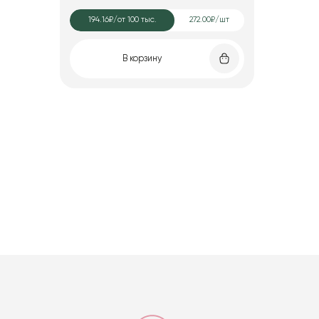
194.16₽
/от 100 тыс.
272.00₽/шт
В корзину