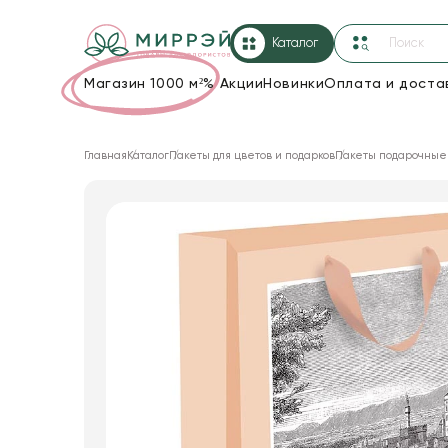
Каталог
Магазин 1000 м²
%
Акции
Новинки
Оплата и доста
Упаковка для цветов и подарков
Главная
Каталог
Пакеты для цветов и подарков
Пакеты подарочные
Новогодние украшения
Корзины и плетеные изделия
Коробки для цветов
Декор для дома
Сухоцветы
Лента
Товары для флористов