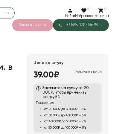
0
0
Войти
Избранное
Корзина
Заказать звонок
+7 (495) 120-44-98
арков
781
5
42
Тишью
Цена за штуку
м. в
Розничная цена
39.00₽
1
Бархат
Закажите на сумму от 20
000₽, чтобы применить
скидку 5%
Подробнее
от 20 000₽ до 30 000₽ — 5%
от 30 000₽ до 40 000₽ — 6%
от 40 000₽ до 50 000₽ — 7%
от 50 000₽ до 100 000₽ — 8%