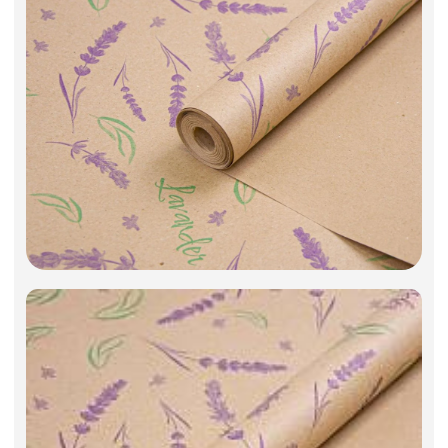
Фоамиран
Свечи
Игрушки мягкие
Изделия из металла
Сухоцветы