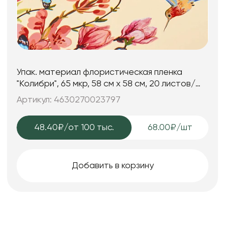
Упак. материал флористическая пленка
"Колибри", 65 мкр, 58 см х 58 cм, 20 листов/
упак., шампань
Артикул: 4630270023797
48.40₽
/от 100 тыс.
68.00₽/шт
Добавить в корзину