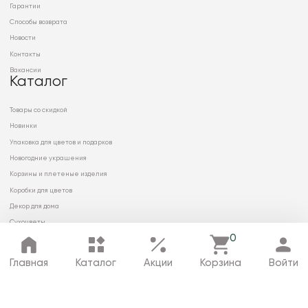
Гарантии
Способы возврата
Новости
Контакты
Вакансии
Каталог
Товары со скидкой
Новинки
Упаковка для цветов и подарков
Новогодние украшения
Корзины и плетеные изделия
Коробки для цветов
Декор для дома
Сухоцветы
0
Главная
Каталог
Акции
Корзина
Войти
© 2026 ООО «МИРРЭЙ»
Политика в отношении обработки
персональных данных