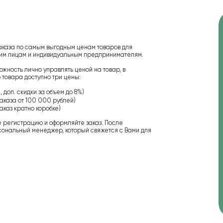
аказа по самым выгодным ценам товаров для
ским лицам и индивидуальным предпринимателям.
ожность лично управлять ценой на товар, в
 товара доступно три цены:
 доп. скидки за объем до 8%)
аказа от 100 000 рублей)
аказ кратно коробке)
е регистрацию и оформляйте заказ. После
сональный менеджер, который свяжется с Вами для