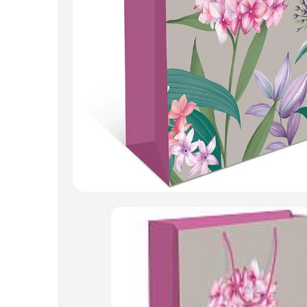
Пакеты для цветов и подарков
Изделия из металла
Искусственные цветы и растения
Декоративные вазы, кашпо
Фоамиран
Свечи
Игрушки мягкие