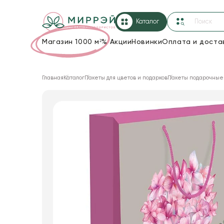
Каталог
Магазин 1000 м²
%
Акции
Новинки
Оплата и доста
Упаковка для цветов и подарков
Главная
Каталог
Пакеты для цветов и подарков
Пакеты подарочные
Новогодние украшения
Корзины и плетеные изделия
Коробки для цветов
Декор для дома
Сухоцветы
Лента
Товары для флористов