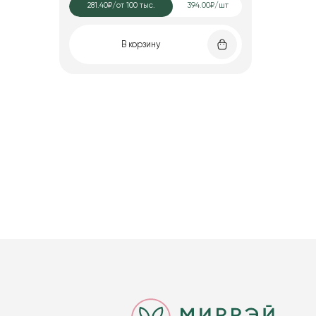
281.40₽
/от 100 тыс.
394.00₽/шт
В корзину