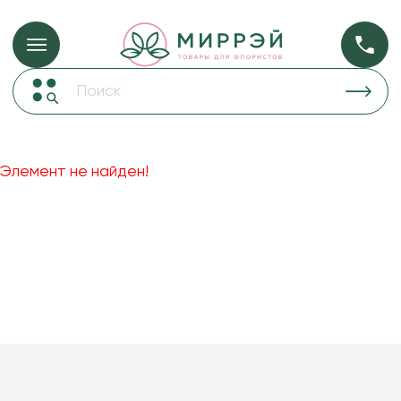
Упаковка для ц
Упаковка для цветов и подарков
Новогодние украшения
Бумага
46
Корзины и плетеные изделия
Элемент не найден!
Коробки для цветов
Пленка
18
Декор для дома
прозрачная
Лента
Товары для флористов
Пакеты для цветов и подарков
Искусственные цветы и растения
Декоративные вазы, кашпо