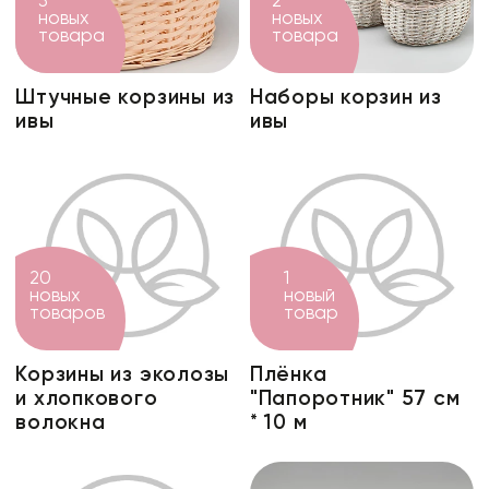
3
2
новых
новых
товара
товара
Штучные корзины из
Наборы корзин из
ивы
ивы
20
1
новых
новый
товаров
товар
Корзины из эколозы
Плёнка
и хлопкового
"Папоротник" 57 см
волокна
* 10 м