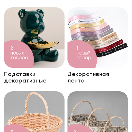
2
1
новых
новый
товара
товар
Подставки
Декоративная
декоративные
лента