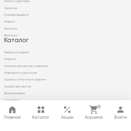
Оплата и доставка
Гарантии
Способы возврата
Новости
Контакты
Вакансии
Каталог
Товары со скидкой
Новинки
Упаковка для цветов и подарков
Новогодние украшения
Корзины и плетеные изделия
Коробки для цветов
Декор для дома
Сухоцветы
0
Главная
Каталог
Акции
Корзина
Войти
© 2026 ООО «МИРРЭЙ»
Политика в отношении обработки
персональных данных