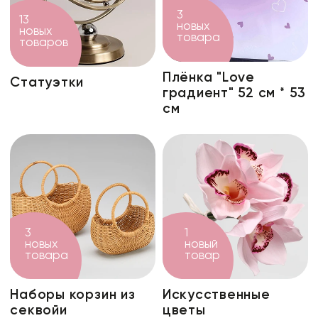
Искусственные цветы и растения
3
13
новых
Декоративные вазы, кашпо
новых
товара
товаров
Фоамиран
Плёнка "Love
Свечи
Статуэтки
градиент" 52 см * 53
Игрушки мягкие
см
3
1
новых
новый
товара
товар
Наборы корзин из
Искусственные
секвойи
цветы