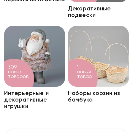
Декоративные
подвески
309
1
новых
новый
товаров
товар
Интерьерные и
Наборы корзин из
декоративные
бамбука
игрушки