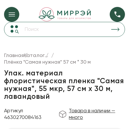
Упаковка для ц
Упаковка для цветов и подарков
Новогодние украшения
Бумага
48
Корзины и плетеные изделия
Главная
Каталог
...
Коробки для цветов
Плёнка "Самая нужная" 57 см * 30 м
Пленка
18
Декор для дома
прозрачная
Упак. материал
флористическая пленка "Самая
Сухоцветы
нужная", 55 мкр, 57 см х 30 м,
Лента
лавандовый
Товары для флористов
Артикул
Товара в наличии —
Пакеты для цветов и подарков
4630270084163
много
Изделия из металла