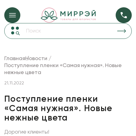
Упаковка для ц
Упаковка для цветов и подарков
Новогодние украшения
Бумага
48
Корзины и плетеные изделия
Главная
Новости
Коробки для цветов
Поступление пленки «Самая нужная». Новые
Пленка
18
нежные цвета
Декор для дома
прозрачная
21.11.2022
Лента
Товары для флористов
Поступление пленки
«Самая нужная». Новые
Пакеты для цветов и подарков
нежные цвета
Искусственные цветы и растения
Декоративные вазы, кашпо
Дорогие клиенты!