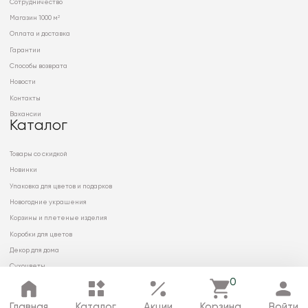
Сотрудничество
Магазин 1000 м²
Оплата и доставка
Гарантии
Способы возврата
Новости
Контакты
Вакансии
Каталог
Товары со скидкой
Новинки
Упаковка для цветов и подарков
Новогодние украшения
Корзины и плетеные изделия
Коробки для цветов
Декор для дома
Сухоцветы
0
Главная
Каталог
Акции
Корзина
Войти