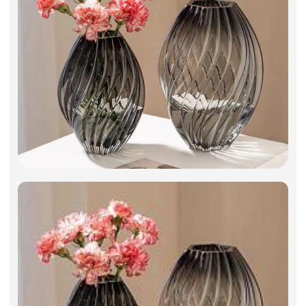
Фоамиран
Свечи
Игрушки мягкие
Изделия из металла
Сухоцветы