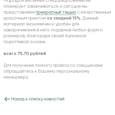
Марафон весенних спецпредложений не
Фоамиран
планирует заканчиваться, и сегодня мы
Свечи
представляем
прекрасный тишью
с качественным
красочным принтом
со скидкой 15%
. Данный
Игрушки мягкие
материал экономичен и удобен для
Изделия из металла
заворачивания в него подарков любых форм и
размеров, благодаря своей бумажной
Сухоцветы
податливой основе.
всего 75,70 рублей
Для получения полного прайса со спецценами
обращайтесь к Вашему персональному
менеджеру.
Назад к списку новостей