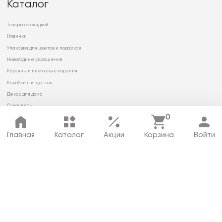
Каталог
Товары со скидкой
Новинки
Упаковка для цветов и подарков
Новогодние украшения
Корзины и плетеные изделия
Коробки для цветов
Декор для дома
Сухоцветы
0
Главная
Каталог
Акции
Корзина
Войти
© 2026 ООО «МИРРЭЙ»
Политика в отношении обработки
персональных данных
Карта сайта