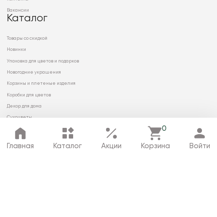
Вакансии
Каталог
Товары со скидкой
Новинки
Упаковка для цветов и подарков
Новогодние украшения
Корзины и плетеные изделия
Коробки для цветов
Декор для дома
Сухоцветы
0
Главная
Каталог
Акции
Корзина
Войти
© 2026 ООО «МИРРЭЙ»
Политика в отношении обработки
персональных данных
Карта сайта