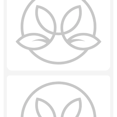
Фоамиран
Свечи
Игрушки мягкие
Изделия из металла
Сухоцветы