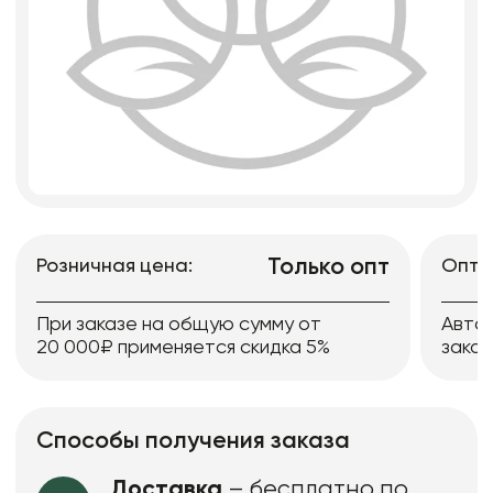
Только опт
Розничная цена:
Опто
При заказе на общую сумму от
Авто
20 000₽ применяется скидка 5%
заказ
Способы получения заказа
Доставка
– бесплатно по