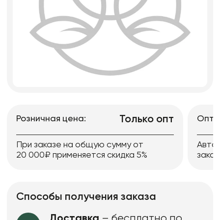
Только опт
Розничная цена:
Опто
При заказе на общую сумму от
Авто
20 000₽ применяется скидка 5%
заказ
Способы получения заказа
Доставка
– бесплатно по