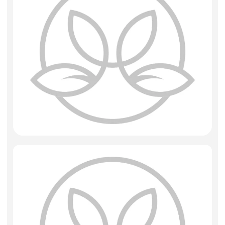
Фоамиран
Свечи
Игрушки мягкие
Изделия из металла
Сухоцветы