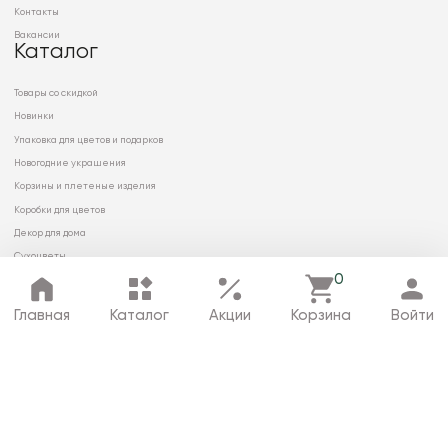
Контакты
Вакансии
Каталог
Товары со скидкой
Новинки
Упаковка для цветов и подарков
Новогодние украшения
Корзины и плетеные изделия
Коробки для цветов
Декор для дома
Сухоцветы
0
Главная
Каталог
Акции
Корзина
Войти
© 2026 ООО «МИРРЭЙ»
Политика в отношении обработки
персональных данных
Карта сайта