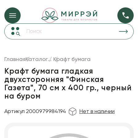
Упаковка для ц
Упаковка для цветов и подарков
Новогодние украшения
Бумага
48
Корзины и плетеные изделия
Главная
Каталог
...
Крафт бумага
Коробки для цветов
Пленка
18
Крафт бумага гладкая
Декор для дома
прозрачная
двухсторонняя "Финская
Газета", 70 см х 400 гр., черный
Лента
на буром
Товары для флористов
Пакеты для цветов и подарков
Артикул 2000979984194
Нет в наличии
Искусственные цветы и растения
Декоративные вазы, кашпо