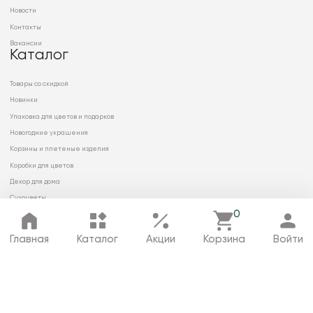
Новости
Контакты
Вакансии
Каталог
Товары со скидкой
Новинки
Упаковка для цветов и подарков
Новогодние украшения
Корзины и плетеные изделия
Коробки для цветов
Декор для дома
Сухоцветы
0
Главная
Каталог
Акции
Корзина
Войти
© 2026 ООО «МИРРЭЙ»
Политика в отношении обработки
персональных данных
Карта сайта