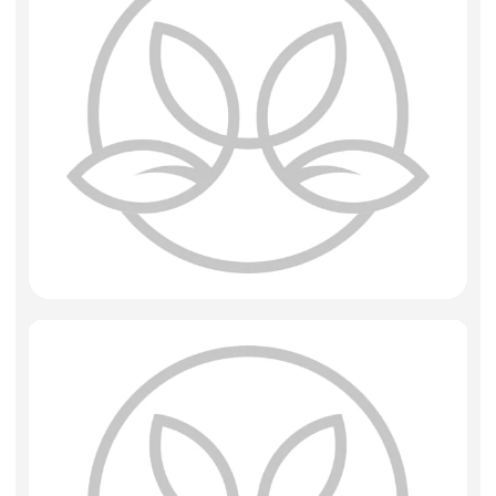
Фоамиран
Свечи
Игрушки мягкие
Изделия из металла
Сухоцветы