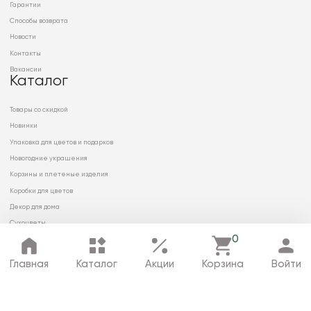
Гарантии
Способы возврата
Новости
Контакты
Вакансии
Каталог
Товары со скидкой
Новинки
Упаковка для цветов и подарков
Новогодние украшения
Корзины и плетеные изделия
Коробки для цветов
Декор для дома
Сухоцветы
0
Главная
Каталог
Акции
Корзина
Войти
© 2026 ООО «МИРРЭЙ»
Политика в отношении обработки
персональных данных
Карта сайта