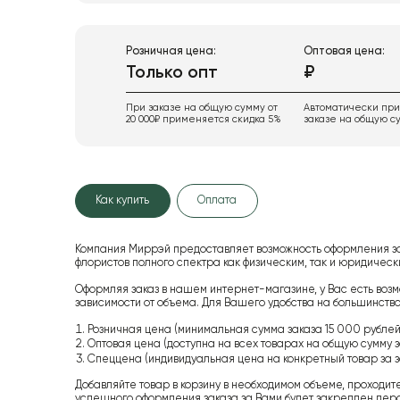
Розничная цена:
Оптовая цена:
Только опт
₽
При заказе на общую сумму от
Автоматически пр
20 000₽ применяется скидка 5%
заказе на общую су
Как купить
Оплата
Компания Миррэй предоставляет возможность оформления з
флористов полного спектра как физическим, так и юридиче
Оформляя заказ в нашем интернет-магазине, у Вас есть возм
зависимости от объема. Для Вашего удобства на большинство
Розничная цена (минимальная сумма заказа 15 000 рублей,
Оптовая цена (доступна на всех товарах на общую сумму з
Спеццена (индивидуальная цена на конкретный товар за з
Добавляйте товар в корзину в необходимом объеме, проходит
успешного оформления заказа за Вами будет закреплен пер