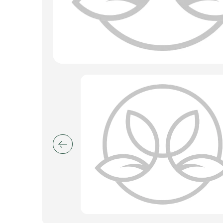
Искусственные цветы и растения
Декоративные вазы, кашпо
Фоамиран
Свечи
Игрушки мягкие
Изделия из металла
Сухоцветы