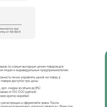
именяется при
мму от 100 000 ₽
аказа по самым выгодным ценам товаров для
ским лицам и индивидуальным предпринимателям.
ожность лично управлять ценой на товар, в
 товара доступно три цены:
 доп. скидки за объем до 8%)
аказа от 100 000 рублей)
аказ кратно коробке)
е регистрацию и оформляйте заказ. После
сональный менеджер, который свяжется с Вами для