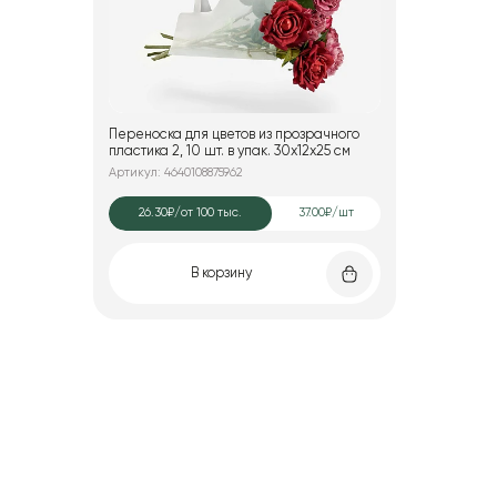
Переноска для цветов из прозрачного
пластика 2, 10 шт. в упак. 30x12x25 см
Артикул: 4640108875962
26.30₽
/от 100 тыс.
37.00₽/шт
В корзину