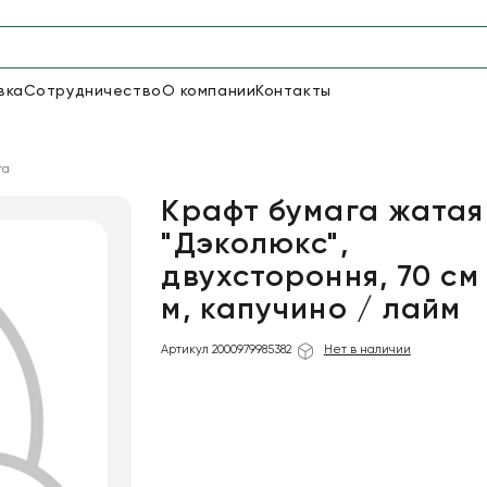
вка
Сотрудничество
О компании
Контакты
Упаковка для цветов и под
га
48
66
Бумага
Пленка для цветов
Крафт бумага жатая
"Дэколюкс",
двухстороння, 70 см 
18
Пленка
6
Сетка
прозрачная
м, капучино / лайм
Артикул 2000979985382
Нет в наличии