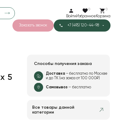
0
0
Войти
Избранное
Корзина
Заказать звонок
+7 (495) 120-44-98
арков
776
0
43
Тишью
Способы получения заказа
Доставка
– бесплатно по Москве
х 5
и до ТК (на заказ от 100 000₽)
1
Бархат
Самовывоз
— бесплатно
Все товары данной
категории