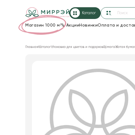
Каталог
Магазин 1000 м²
%
Акции
Новинки
Оплата и доста
Упаковка для цветов и подарков
Главная
Каталог
Упаковка для цветов и подарков
Бумага
Жатая бума
Новогодние украшения
Корзины и плетеные изделия
Коробки для цветов
Декор для дома
Лента
Товары для флористов
Пакеты для цветов и подарков